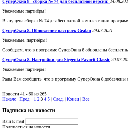
СуперОкна 8 - сборка № 74 для бесплатной версии!
24.08.20
Уважаемые партнёры!
Выпущена сборка № 74 для бесплатной комплектации програм
СуперОкна 8. Обновление настроек Gealan
29.07.2021
Уважаемые, партнёры!
Сообщаем, что в программе СуперОкна 8 обновлены бесплатны
СуперОкна 8. Настройки для Siegenia Favorit Classic
20.07.20
Уважаемые партнёры!
Рады Вам сообщить, что в программу СуперОкна 8 добавлены
Новости 41 - 60 из 265
Начало
|
Пред.
|
1
2
3
4
5
|
След.
|
Конец
|
Все
Подписка на новости
Ваш E-mail
Подписаться на новости