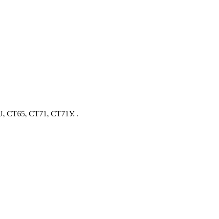
, СТ65, СТ71, СТ71У.
.