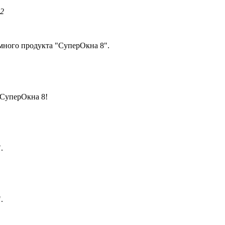
22
много продукта "СуперОкна 8".
 СуперОкна 8!
.
.