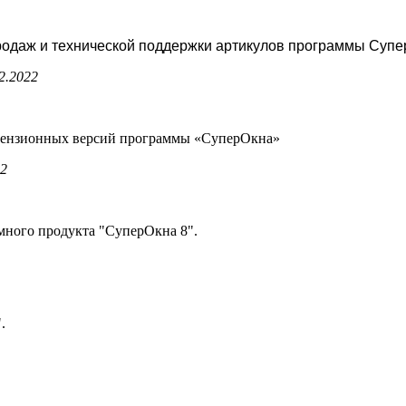
продаж и технической поддержки артикулов программы Супе
2.2022
ицензионных версий программы «СуперОкна»
22
много продукта "СуперОкна 8".
.