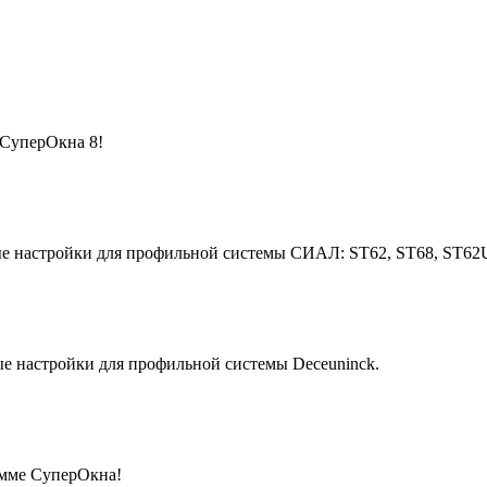
 СуперОкна 8!
ые настройки для профильной системы
СИАЛ: ST62, ST68, ST62U
ые настройки для профильной системы
Deceuninck
.
амме СуперОкна!