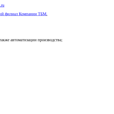
.ru
ий филиал Компании ТБМ
.
также автоматизации производства;