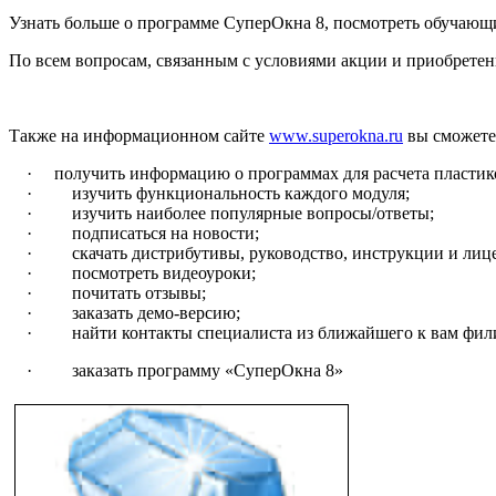
Узнать больше о программе СуперОкна 8, посмотреть обучающ
По всем вопросам, связанным с условиями акции и приобрете
Также на информационном сайте
www.superokna.ru
вы сможете
·
получить информацию о программах для расчета пластик
·
изучить функциональность каждого модуля;
·
изучить наиболее популярные вопросы/ответы;
·
подписаться на новости;
·
скачать дистрибутивы, руководство, инструкции и лиц
·
посмотреть видеоуроки;
·
почитать отзывы;
·
заказать демо-версию;
·
найти контакты специалиста из ближайшего к ва
·
заказать программу «СуперОкна 8»