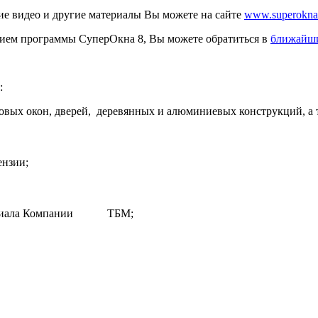
ие видео и другие материалы Вы можете на сайте
www.superokna
нием программы СуперОкна 8, Вы можете обратиться в
ближайш
:
овых окон, дверей, деревянных и алюминиевых конструкций, а 
ензии;
м филиала Компании ТБМ;