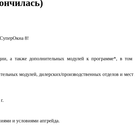
кончилась)
 СуперОкна 8!
, а также дополнительных модулей к программе*, в том ч
ительных модулей, дилерских/производственных отделов и мест 
г.
иями и условиями апгрейда.